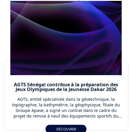
AGTS Sénégal contribue à la préparation des
Jeux Olympiques de la Jeunesse Dakar 2026
AGTS, entité spécialisée dans la géotechnique, la
topographie, la bathymétrie, la géophysique, filiale du
Groupe Apave, a signé un contrat dans le cadre du
projet de remise à neuf des équipements sportifs du
Sénégal en prélude à la préparation de la 4ème édition
des Jeux olympiques de la Jeunesse qui se tiendra à
DÉCOUVRIR