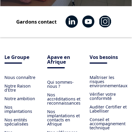
Gardons contact
Le Groupe
Apave en
Vos besoins
Afrique
Nous connaître
Maîtriser les
risques
Qui sommes-
environnementaux
Notre Raison
nous ?
d'Être
Vérifier votre
Nos
conformité
Notre ambition
accréditations et
reconnaissances
Auditer Certifier et
Nos
Labelliser
implantations
Nos
implantations et
Conseil et
Nos entités
contacts en
accompagnement
spécialisées
Afrique
technique