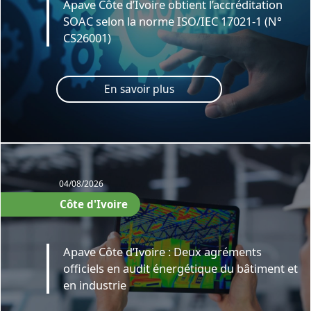
Apave Côte d’Ivoire obtient l’accréditation
SOAC selon la norme ISO/IEC 17021-1 (N°
CS26001)
En savoir plus
04/08/2026
Côte d'Ivoire
Apave Côte d’Ivoire : Deux agréments
officiels en audit énergétique du bâtiment et
en industrie