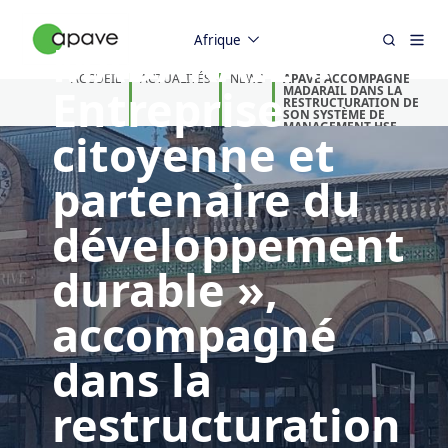
Afrique
MADARAIL «
ACCUEIL
ACTUALITÉS
NEWS
APAVE ACCOMPAGNE
Entreprise
MADARAIL DANS LA
RESTRUCTURATION DE
SON SYSTÈME DE
MANAGEMENT HSE
citoyenne et
partenaire du
développement
durable »,
accompagné
dans la
restructuration