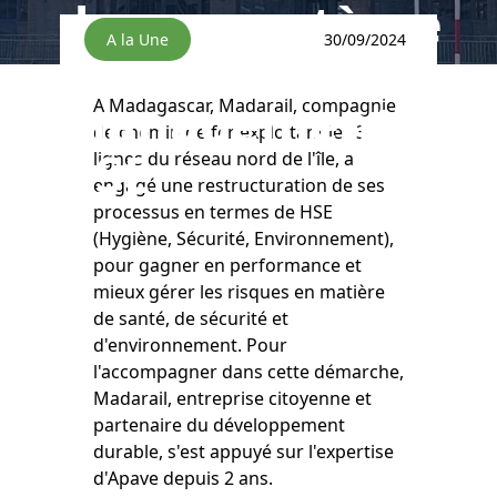
de son système
A la Une
30/09/2024
de
management
A Madagascar, Madarail, compagnie
de chemin de fer exploitant les 3
HSE
lignes du réseau nord de l'île, a
engagé une restructuration de ses
processus en termes de HSE
(Hygiène, Sécurité, Environnement),
pour gagner en performance et
mieux gérer les risques en matière
de santé, de sécurité et
d'environnement. Pour
l'accompagner dans cette démarche,
Madarail, entreprise citoyenne et
partenaire du développement
durable, s'est appuyé sur l'expertise
d'Apave depuis 2 ans.