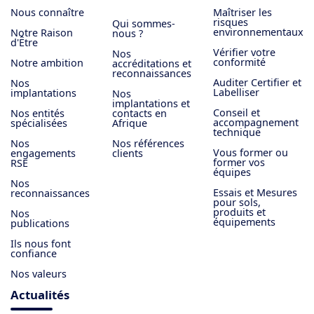
Nous connaître
Maîtriser les
risques
Qui sommes-
environnementaux
Notre Raison
nous ?
d'Être
Vérifier votre
Nos
conformité
Notre ambition
accréditations et
reconnaissances
Auditer Certifier et
Nos
Labelliser
implantations
Nos
implantations et
Conseil et
Nos entités
contacts en
accompagnement
spécialisées
Afrique
technique
Nos
Nos références
Vous former ou
engagements
clients
former vos
RSE
équipes
Nos
Essais et Mesures
reconnaissances
pour sols,
produits et
Nos
équipements
publications
Ils nous font
confiance
Nos valeurs
Actualités