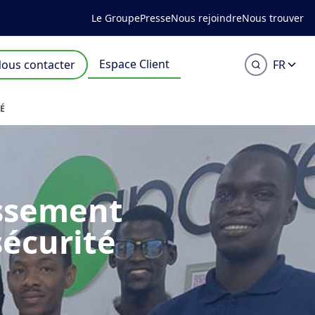
Le Groupe
Presse
Nous rejoindre
Nous trouver
Espace Client
ous contacter
FR
TÉ
issement
sécurité