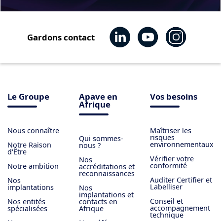
Gardons contact
Le Groupe
Apave en
Vos besoins
Afrique
Nous connaître
Maîtriser les
risques
Qui sommes-
environnementaux
Notre Raison
nous ?
d'Être
Vérifier votre
Nos
conformité
Notre ambition
accréditations et
reconnaissances
Auditer Certifier et
Nos
Labelliser
implantations
Nos
implantations et
Conseil et
Nos entités
contacts en
accompagnement
spécialisées
Afrique
technique