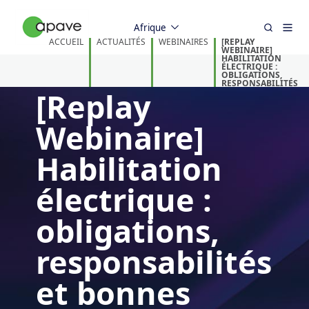
Afrique
ACCUEIL
ACTUALITÉS
WEBINAIRES
[REPLAY
WEBINAIRE]
HABILITATION
ÉLECTRIQUE :
OBLIGATIONS,
RESPONSABILITÉS
[Replay
ET BONNES
PRATIQUES
Webinaire]
Habilitation
électrique :
obligations,
responsabilités
et bonnes