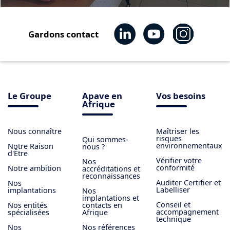
Gardons contact
Le Groupe
Apave en
Vos besoins
Afrique
Nous connaître
Maîtriser les
risques
Qui sommes-
environnementaux
Notre Raison
nous ?
d'Être
Vérifier votre
Nos
conformité
Notre ambition
accréditations et
reconnaissances
Auditer Certifier et
Nos
Labelliser
implantations
Nos
implantations et
Conseil et
Nos entités
contacts en
accompagnement
spécialisées
Afrique
technique
Nos
Nos références