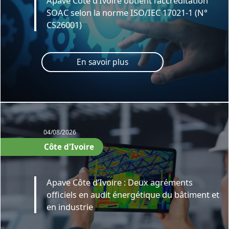
Apave Côte d’Ivoire obtient l’accréditation
SOAC selon la norme ISO/IEC 17021-1 (N°
CS26001)
En savoir plus
04/08/2026
Côte d'Ivoire
Apave Côte d’Ivoire : Deux agréments
officiels en audit énergétique du bâtiment et
en industrie