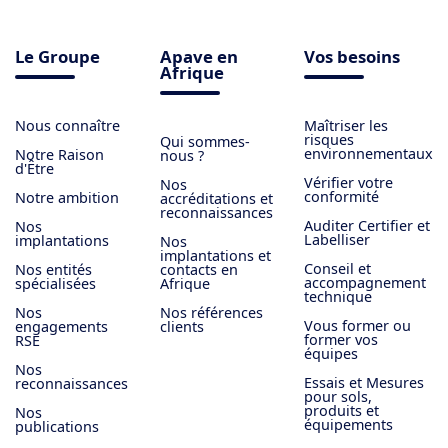
Le Groupe
Apave en
Vos besoins
Afrique
Nous connaître
Maîtriser les
risques
Qui sommes-
environnementaux
Notre Raison
nous ?
d'Être
Vérifier votre
Nos
conformité
Notre ambition
accréditations et
reconnaissances
Auditer Certifier et
Nos
Labelliser
implantations
Nos
implantations et
Conseil et
Nos entités
contacts en
accompagnement
spécialisées
Afrique
technique
Nos
Nos références
Vous former ou
engagements
clients
former vos
RSE
équipes
Nos
Essais et Mesures
reconnaissances
pour sols,
produits et
Nos
équipements
publications