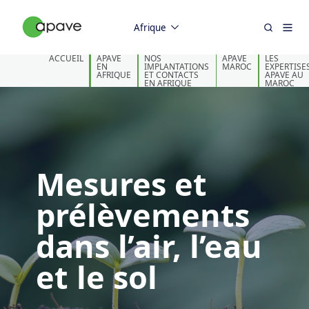
Afrique
ACCUEIL
APAVE
NOS
APAVE
LES
EN
IMPLANTATIONS
MAROC
EXPERTISE
AFRIQUE
ET CONTACTS
APAVE AU
EN AFRIQUE
MAROC
Mesures et
prélèvements
dans l’air, l’eau
et le sol