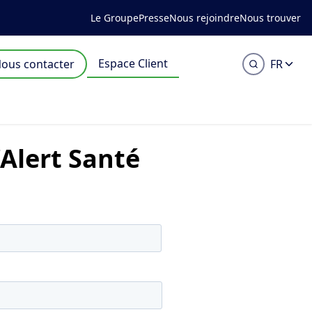
Le Groupe
Presse
Nous rejoindre
Nous trouver
Espace Client
ous contacter
FR
'Alert Santé