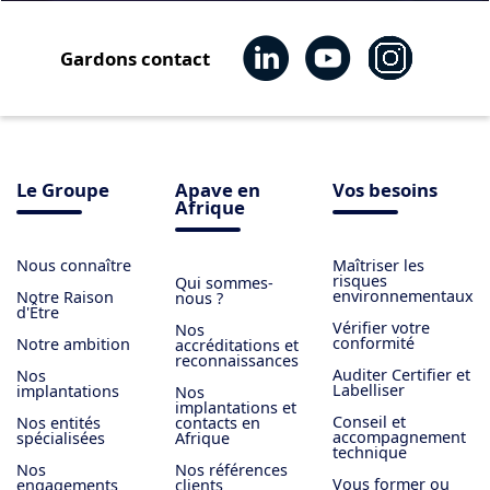
Gardons contact
Le Groupe
Apave en
Vos besoins
Afrique
Nous connaître
Maîtriser les
risques
Qui sommes-
environnementaux
Notre Raison
nous ?
d'Être
Vérifier votre
Nos
conformité
Notre ambition
accréditations et
reconnaissances
Auditer Certifier et
Nos
Labelliser
implantations
Nos
implantations et
Conseil et
Nos entités
contacts en
accompagnement
spécialisées
Afrique
technique
Nos
Nos références
Vous former ou
engagements
clients