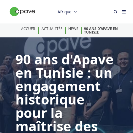
Afrique
ACCUEIL
ACTUALITÉS
NEWS
90 ANS D'APAVE EN
TUNISIE
90 ans d'Apave
en Tunisie : un
engagement
historique
pour la
maîtrise des